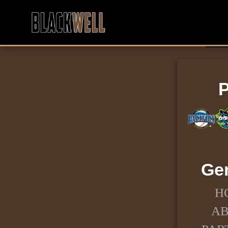
Ge
H
A