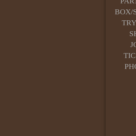
PAR
BOX/
TR
S
J
TI
PH